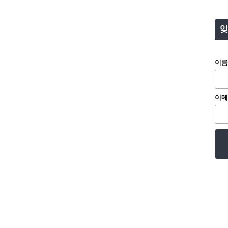
잊
이름
이메