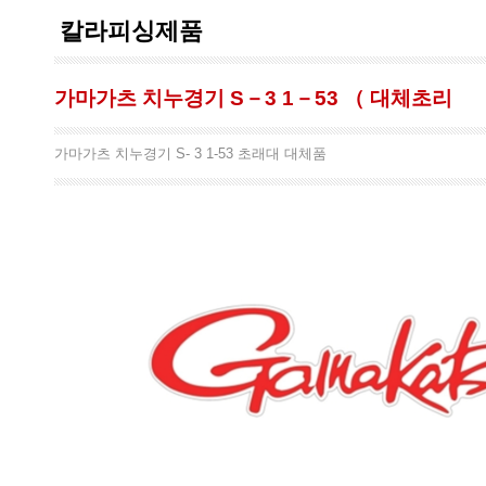
칼라피싱제품
가마가츠 치누경기 S－3 1－53 （ 대체초리
가마가츠 치누경기 S- 3 1-53 초래대 대체품