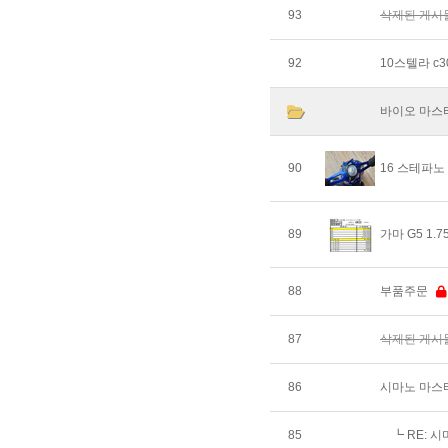
93
삭제된 게시
92
10스텔라 c
바이오 마스터
90
16 스테파노
89
가마 G5 1.
88
부품주문
87
삭제된 게시
86
시마노 마스타
85
┗
RE: 