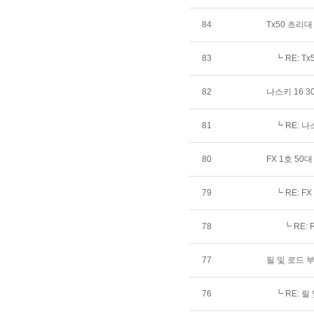
84
Tx50 초리
83
┗
RE: 
82
나스키 16 
81
┗
RE: 나
80
FX 1호 50
79
┗
RE: F
78
┗
RE: 
77
릴 및 로드 
76
┗
RE: 릴