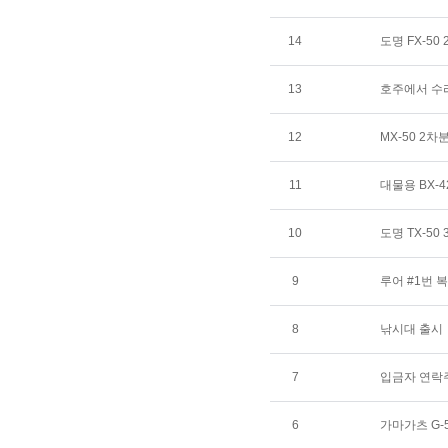
14
도명 FX-5
13
호주에서 수
12
MX-50 2차
11
대물용 BX-4
10
도명 TX-5
9
루어 #1번 
8
낚시대 출시
7
입금자 연락
6
가마가츠 G-